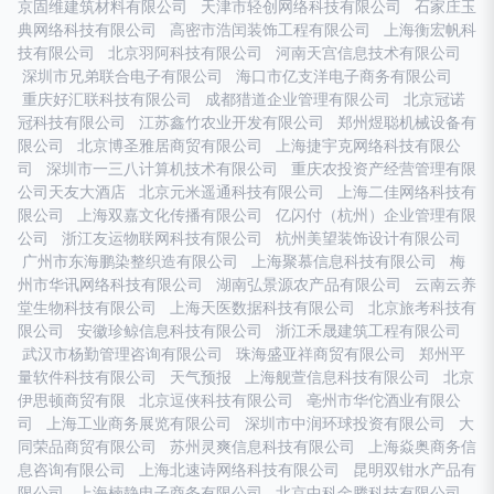
京固维建筑材料有限公司
天津市轻创网络科技有限公司
石家庄玉
典网络科技有限公司
高密市浩闰装饰工程有限公司
上海衡宏帆科
技有限公司
北京羽阿科技有限公司
河南天宫信息技术有限公司
深圳市兄弟联合电子有限公司
海口市亿支洋电子商务有限公司
重庆好汇联科技有限公司
成都猎道企业管理有限公司
北京冠诺
冠科技有限公司
江苏鑫竹农业开发有限公司
郑州煜聪机械设备有
限公司
北京博圣雅居商贸有限公司
上海捷宇克网络科技有限公
司
深圳市一三八计算机技术有限公司
重庆农投资产经营管理有限
公司天友大酒店
北京元米遥通科技有限公司
上海二佳网络科技有
限公司
上海双嘉文化传播有限公司
亿闪付（杭州）企业管理有限
公司
浙江友运物联网科技有限公司
杭州美望装饰设计有限公司
广州市东海鹏染整织造有限公司
上海聚慕信息科技有限公司
梅
州市华讯网络科技有限公司
湖南弘景源农产品有限公司
云南云养
堂生物科技有限公司
上海天医数据科技有限公司
北京旅考科技有
限公司
安徽珍鲸信息科技有限公司
浙江禾晟建筑工程有限公司
武汉市杨勤管理咨询有限公司
珠海盛亚祥商贸有限公司
郑州平
量软件科技有限公司
天气预报
上海舰萱信息科技有限公司
北京
伊思顿商贸有限
北京逗侠科技有限公司
亳州市华佗酒业有限公
司
上海工业商务展览有限公司
深圳市中润环球投资有限公司
大
同荣品商贸有限公司
苏州灵爽信息科技有限公司
上海焱奥商务信
息咨询有限公司
上海北速诗网络科技有限公司
昆明双钳水产品有
限公司
上海楠静电子商务有限公司
北京中科金腾科技有限公司